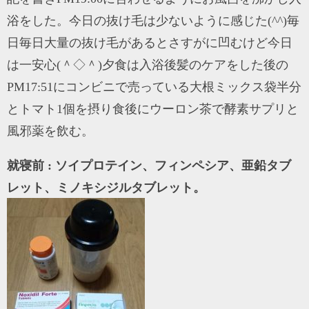
浴をした。今日の抜け毛は少ないように感じた(^^)毎
日毎日大量の抜け毛があるとさすがに凹むけど今日
は一安心(＾◇＾)夕食は入浴後髪のケアをした後の
PM17:51にコンビニで売っている大根ミックス袋半分
とトマト1個を摂り食後にウーロン茶で酵素サプリと
風邪薬を飲む。
就寝前 : ソイプロテイン、フィンペシア、亜鉛タブ
レット、ミノキシジルタブレット。