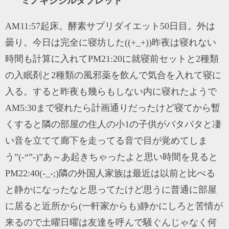
ミノキシジルタブレット
AM11:57起床。酵素サプリダイエット50日目。外は
曇り。今日は完全に寝坊した((+_+))昨夜は寝れない
時間も計算に入れてPM21:20に就寝前セットと2種類
の入眠剤と2種類の風邪薬を飲んで気合を入れて寝に
入る。すると昨夜も幾らもしない内に寝れたようで
AM5:30まで寝れたら計画通りだったけど寝てから暫
くすると隣の部屋の住人の小1の子供がバタバタと凄
い音を立てて廊下を走ってる音で目が覚めてしま
う”(-“”-)”あ～あ起きちゃったよと思い時間を見ると
PM22:40(-_-;)隣の外国人家族は最近は以前と比べる
と静かになったなと思ってたけど思うに普通に部屋
に居ると近所から(一軒家からも)静かにしろと苦情が
来るので土曜日曜は友達を呼んで騒ぐんじゃなく何