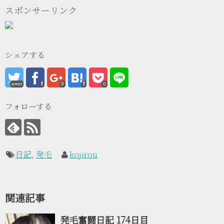
スポンサーリンク
シェアする
error
0
0
フォローする
日記
,
発毛
kojirou
関連記事
発毛奮闘日記 174日目