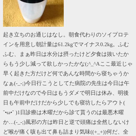
起き立ちのお通じはなし。朝食代わりのソイプロテ
インを用意し朝計量は61.2kgでマイナス0.2kg。ふむ
ふむ、まぁ昨日は水分は摂ったけど夕食は抜いたか
らもう少し減って欲しかったかな(;^_^Aここ最近じゃ
早く起きた方だけど何であんな時間から寝ちゃうか
なぁ(-_-;)今日行こうとしてた病院の先生は今日は午
前中だけなので今日はもうダメで明日は休み、明後
日も午前中だけだから少しでも寝坊したらアウト(
˘•ω•˘ )1日診療は木曜だから診て貰うのは最悪木曜
か…(-_-;)風邪の方は昨日と逆で頭痛は全然しないけ
ど喉が痛く咳も出て鼻も詰まり気味((+_+))何だ、全