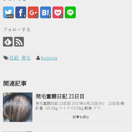
error
0
0
フォローする
日記
,
発毛
kojirou
関連記事
発毛奮闘日記 21日目
発毛奮闘日記 21日目 2017年6月21日(水) 21日目 朝
計量 : 65.0kg マイナス0.5kg 朝食 ブラ...
記事を読む