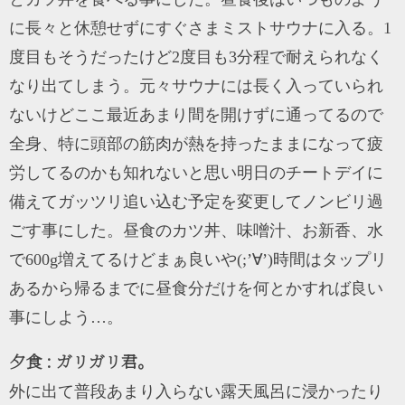
に長々と休憩せずにすぐさまミストサウナに入る。1
度目もそうだったけど2度目も3分程で耐えられなく
なり出てしまう。元々サウナには長く入っていられ
ないけどここ最近あまり間を開けずに通ってるので
全身、特に頭部の筋肉が熱を持ったままになって疲
労してるのかも知れないと思い明日のチートデイに
備えてガッツリ追い込む予定を変更してノンビリ過
ごす事にした。昼食のカツ丼、味噌汁、お新香、水
で600g増えてるけどまぁ良いや(;’∀’)時間はタップリ
あるから帰るまでに昼食分だけを何とかすれば良い
事にしよう…。
夕食 : ガリガリ君。
外に出て普段あまり入らない露天風呂に浸かったり