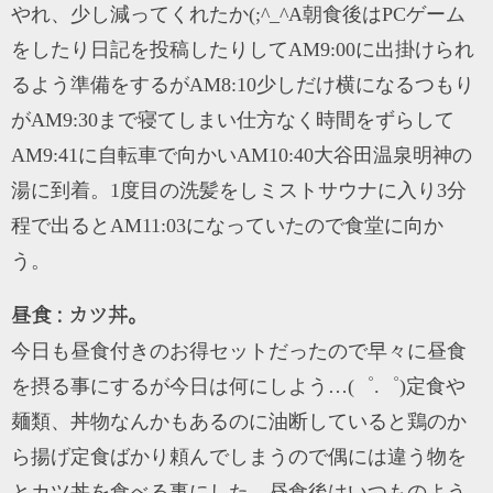
やれ、少し減ってくれたか(;^_^A朝食後はPCゲーム
をしたり日記を投稿したりしてAM9:00に出掛けられ
るよう準備をするがAM8:10少しだけ横になるつもり
がAM9:30まで寝てしまい仕方なく時間をずらして
AM9:41に自転車で向かいAM10:40大谷田温泉明神の
湯に到着。1度目の洗髪をしミストサウナに入り3分
程で出るとAM11:03になっていたので食堂に向か
う。
昼食 : カツ丼。
今日も昼食付きのお得セットだったので早々に昼食
を摂る事にするが今日は何にしよう…(゜.゜)定食や
麺類、丼物なんかもあるのに油断していると鶏のか
ら揚げ定食ばかり頼んでしまうので偶には違う物を
とカツ丼を食べる事にした。昼食後はいつものよう