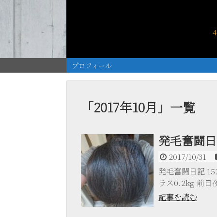
プロフィール
「
2017年10月
」
一覧
発毛奮闘日記
2017/10/31
発毛奮闘日記 152日
ラス0.2kg 前日夜
記事を読む