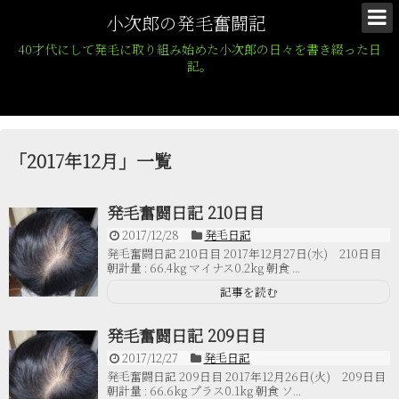
小次郎の発毛奮闘記
40才代にして発毛に取り組み始めた小次郎の日々を書き綴った日
記。
「
2017年12月
」
一覧
発毛奮闘日記 210日目
2017/12/28
発毛日記
発毛奮闘日記 210日目 2017年12月27日(水) 210日目
朝計量 : 66.4kg マイナス0.2kg 朝食 ...
記事を読む
発毛奮闘日記 209日目
2017/12/27
発毛日記
発毛奮闘日記 209日目 2017年12月26日(火) 209日目
朝計量 : 66.6kg プラス0.1kg 朝食 ソ...