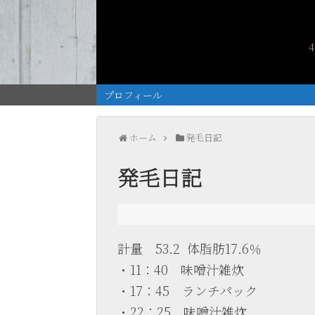
プロフィール
ホーム
発毛日記
発毛日記
計量 53.2 体脂肪17.6％
・11：40 味噌汁雑炊
・17：45 ランチパック
・22：25 味噌汁雑炊