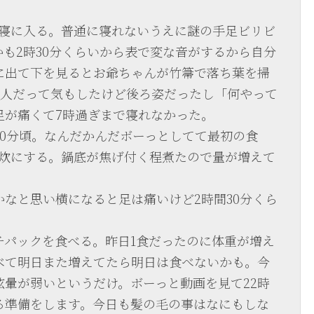
で寝に入る。普通に寝れないうえに謎の手足ビリビ
も2時30分くらいから表で変な音がするから自分
に出て下を見るとお爺ちゃんが竹箒で落ち葉を掃
る人だって気もしたけど後ろ姿だったし「何やって
足が痛くて7時過ぎまで寝れなかった。
50分頃。なんだかんだボーっとしてて最初の食
雑炊にする。鍋底が焦げ付く程煮たので量が増えて
なと思い横になると足は痛いけど2時間30分くら
チパックを食べる。昨日1食だったのに体重が増え
べて明日また増えてたら明日は食べないかも。今
暈が弱いというだけ。ボーっと動画を見て22時
る準備をします。今日も髪の毛の事はなにもしな