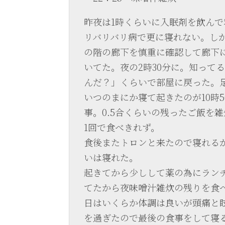
昨夜は1時くらいに入眠剤を飲ん
リバリバリ病で更に寝れない。しか
の階の廊下を慎重に確認して廊下
いてた。夜の2時30分に。知って
んだ？」くらいで部屋に戻った。
いつのまにか寝て起きたのが10時
事。0.5合くらいの残ったご飯を
1回で食べきれず。
食後またトロンと来たので寝れるか
いは寝れた。
起きてから少しして薬の為にラン
てたから夜味噌汁雑炊の残りを食
日はいくらか体調は良いが頭痛と眩
を過ぎたので最後の食事をして寝