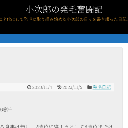
小次郎の発毛奮闘記
40才代にして発毛に取り組み始めた小次郎の日々を書き綴った日記
2023/11/4
2023/11/5
発毛日記
味噌汁
たる食事は無し。2時位に寝ようとして8時位までは