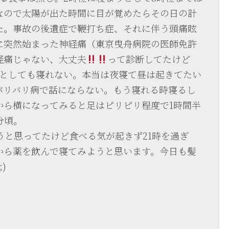
なので太陽が出た時間に目が覚めたらその日の計
た。事故の後遺症で鞭打ち症、それに伴う頭痛眩
に突然始まった神経痛（東京曳舟病院の医師免許
経痛じゃない、大丈夫
って診断してたけど
うとしても寝れない。本当は夜寝て昼は起きてたい
バリバリ病で話にならない。もう寝れる時寝るし
から横になってみると足はピリピリ程度で1時間半
分頃。
うと思ってたけど食べる気が起きず21時を過ぎ
から薬を飲んで寝てみようと思います。今日も髪
)