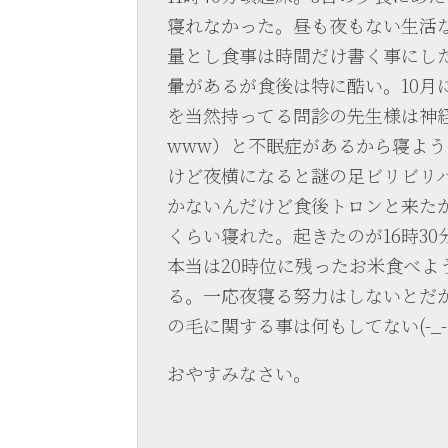
寝れなかった。昼も夜もない生活
量とし食事は時間だけ書く事にし
暈があるが食後は特に酷い。10月
を当然持ってる問診の先生様は神
www）と不眠症があるから寝よ
けど夜横になると謎の足ビリビリ
かないんだけど食後トロンと来た
くらい寝れた。起きたのが16時30
本当は20時位に残ったお米食べよ
る。一応夜寝る努力はしないとだ
の毛に関する事は何もしてない(-_-;
おやすみなさい。