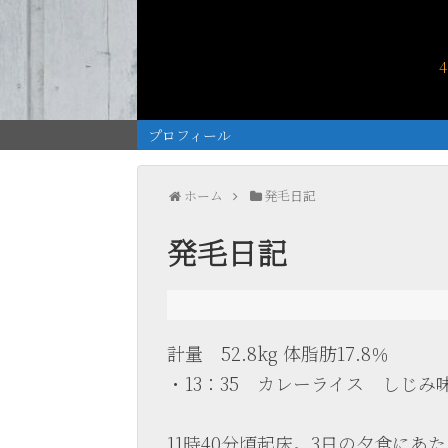
プロフィール
ホーム
発毛日記
発毛日記
計量 52.8kg 体脂肪17.8％
・13：35 カレーライス しじみ
11時40分頃起床。3日の夕食にあ