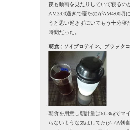
夜も動画を見たりしていて寝るの
AM3:00過ぎで寝たのがAM4:
うと思い起きずにいてもう十分寝た
時間だった。
朝食 : ソイプロテイン、ブラック
朝食を用意し朝計量は61.3kgでマ
らないような気はしてた(;^_^