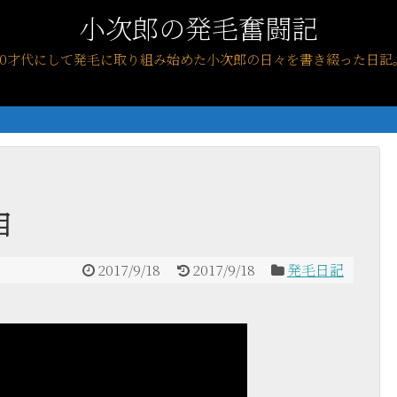
小次郎の発毛奮闘記
40才代にして発毛に取り組み始めた小次郎の日々を書き綴った日記
目
2017/9/18
2017/9/18
発毛日記