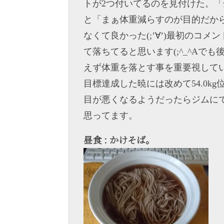
トが2つ付いてるのを見付けた。
と「まぁ体重減らすのが目的だか
なくて良かった(;’∀’)最初のコ
て落ちてると思います(;^_^A
えず体重を落とす事を重要視してい
目標達成した暁には改めて54.0
目が悪くなるようだったらジムに
思ってます。
昼食 : かけそば。