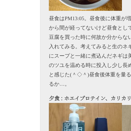
昼食はPM13:05。昼食後に体
から間が経ってないけど昼食とし
豆腐を買った時に何故か分からな
入れてみる。考えてみると生のネ
にスープと一緒に煮込んだネギは
のツユを温める時に投入し少し長
と感じた(＾◇＾)昼食後体重を量ると
るか…。
夕食 : ホエイプロテイン、カリカ