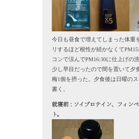
今日も昼食で増えてしまった体重
リするほど根性が続かなくてPM15:
コンで涼んでPM16:30に仕上
少し早目だったので間を置いて夕食はP
梅1個を摂った。夕食後は日曜の
書く。
就寝前 : ソイプロテイン、フィ
ト。