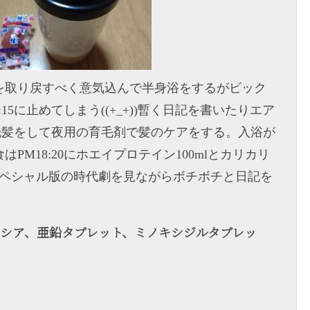
を取り戻すべく意気込んで半身浴をするがビック
15に止めてしまう((+_+))暫く日記を書いたりエア
げの洗髪をして夜用の育毛剤で髪のケアをする。入浴が
M18:20にホエイプロテイン100mlとカリカリ
スペシャル版の時代劇を見ながらボチボチと日記を
ンペシア、亜鉛タブレット、ミノキシジルタブレッ