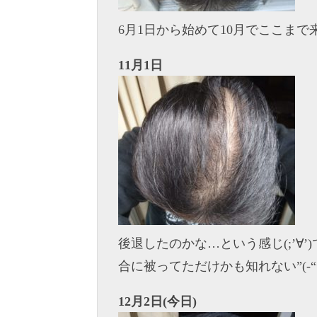
6月1日から始めて10月でここまで来
11月1日
後退したのかな…という感じ(;’∀
合に被ってただけかも知れない”(-“”-
12月2日(今日)