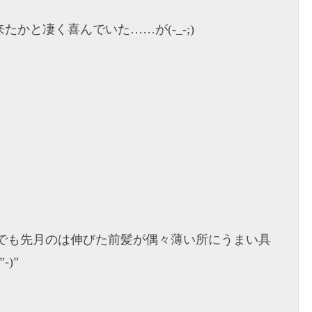
たかと凄く喜んでいた……が(-_-;)
’)でも先月のは伸びた前髪が偶々薄い所にうまい具
)”