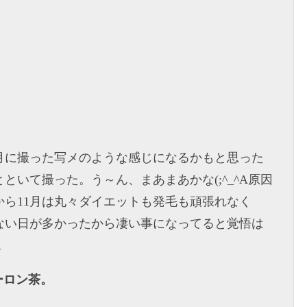
月に撮った写メのような感じになるかもと思った
といて撮った。う～ん、まあまあかな(;^_^A原因
から11月は丸々ダイエットも発毛も頑張れなく
ない日が多かったから凄い事になってると覚悟は
A
ーロン茶。