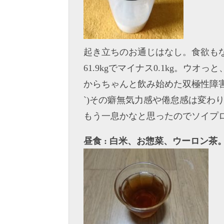
起き立ちのお通じはなし。食欲も
61.9kgでマイナス0.1kg。ウオっ
からちゃんと飲み始めた双極性障害
`)その癖無気力感や倦怠感は変わり
もう一息かなと思ったのでソイプ
昼食 : 白米、お惣菜、ウーロン茶