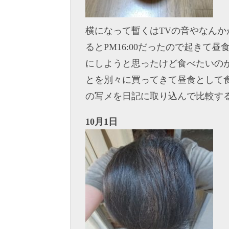
横になって暫くはTVの音やなん
るとPM16:00だったので起き
にしようと思ったけど食べたいの
とを別々に買ってきて昼食として
の写メを日記に取り込んで比較す
10月1日