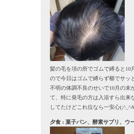
髪の毛を項の所でゴムで縛ると10
ので今日はゴムで縛らず櫛でサッと
不明の体調不良のせいで10月の末
て、特に発毛の方は入浴すら出来
してたけどこれ位なら一安心(;^_^
夕食 : 菓子パン、酵素サプリ、ウ