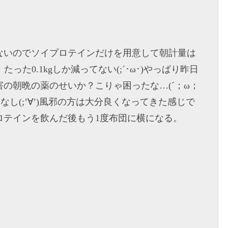
ないのでソイプロテインだけを用意して朝計量は
と、たった0.1kgしか減ってない(;´･ω･)やっぱり昨日
の朝晩の薬のせいか？こりゃ困ったな…(´；ω；
なし(;’∀’)風邪の方は大分良くなってきた感じで
ロテインを飲んだ後もう1度布団に横になる。
。