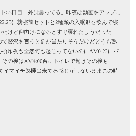
エット55日目。外は曇ってる。昨夜は動画をアップし
2:23に就寝前セットと2種類の入眠剤を飲んで寝
いたけど仰向けになるとすぐ寝れたようだった。
ので贅沢を言うと罰が当たりそうだけどどうも熟
+))昨夜も全然何も起こってないのにAM0:22にパ
その後はAM4:00台にトイレで起きその後も
が覚めてイマイチ熟睡出来てる感じがしないままこの時