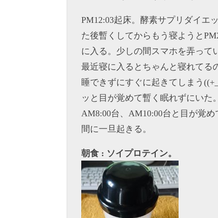
PM12:03起床。酵素サプリダイ
た後暫くしてからもう寝ようとPM2
に入る。少しの間スマホを弄って
最近寝に入るとちゃんと寝れてる
睡できずにすぐに起きてしまう((+_
ッと目が覚めて暫く眠れずにいた。
AM8:00台、AM10:00台と目
間に一旦起きる。
朝食 : ソイプロテイン。