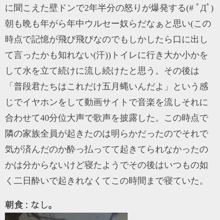
に聞こえた壁ドンで2年半分の怒りが爆発する(# ﾟДﾟ)
朝も晩も年がら年中ウルセー奴らだなぁと思い(この
時点で記憶が飛び飛びなのでもしかしたら口に出し
て言ったかも知れない(汗))トイレに行き大か小かを
して水を立て続けに流し続けたと思う。その後は
「普段君たちはこれだけ五月蝿いんだよ」という感
じでイヤホンをして動画サイトで音楽を流しそれに
合わせて40分位大声で歌声を披露した。この時点で
隣の家族全員が起きたのは明らかだったのでそれで
気が済んだのか酔っ払ってて起きてられなかったの
かは分からないけど寝たようでその後はいつもの如
く二日酔いで起きれなくてこの時間まで寝ていた。
朝食 : なし。