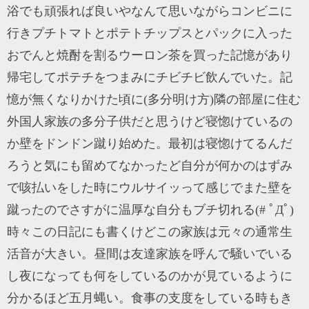
浴でも頑張れば良いやなんて思いながらコンビニに
行きプチトマトとポテトチップスとパックに入った
おでんと焼酎を割るウーロン茶を買った記憶があり
帰宅してポテチをつまみにチビチビ飲んでいた。記
憶が無くなりかけた頃に(多分明け方)隣の部屋に住む
外国人家族の多分子供だと思うけど寝惚けているの
か壁をドンドン蹴り始めた。最初は寝惚けてるんだ
ろうと気にも留めてなかったど自分が何かのはずみ
で咳払いをした時にウルサイッって感じでまた壁を
蹴ったのでさすがに温厚な自分もブチ切れる(# ﾟДﾟ)
時々この日記にも書くけどこの家族は元々の通常生
活音が大きい。昼間は友達家族を呼んで騒いでいる
し夜になっても何をしているのかが見ているように
分かるほど五月蝿い。食事の支度をしている時もき