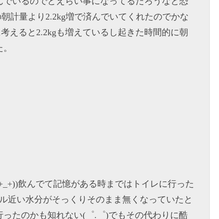
飲んでいるのでどえらい事になってるだろうなと恐
の朝計量より2.2kg増で済んでいてくれたのでかな
に考えると2.2kgも増えているし起きた時間的に朝
た。
((+_+))飲んでて記憶がある時まではトイレに行った
トル近い水分がそっくりそのまま無くなっていたと
ったのかも知れない(゜.゜)でもその代わりに酷