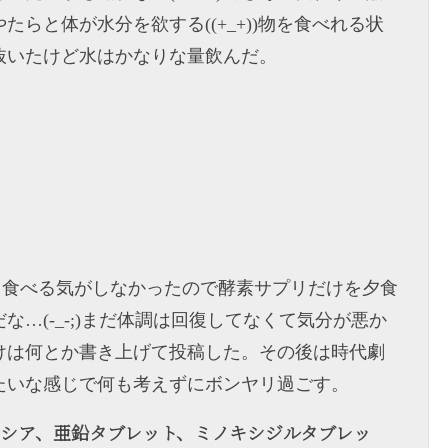
らと体が水分を欲する((+_+))物を食べれる状
抜いたけど水はかなりな量飲んだ。
も何も食べる気がしなかったので酵素サプリだけを夕食
…(-_-;)まだ体調は回復してなくて気分が悪か
けは何とか書き上げて投稿した。その後は時代劇
たいな感じで何も考えずにボンヤリ過ごす。
ンペシア、亜鉛タブレット、ミノキシジルタブレッ