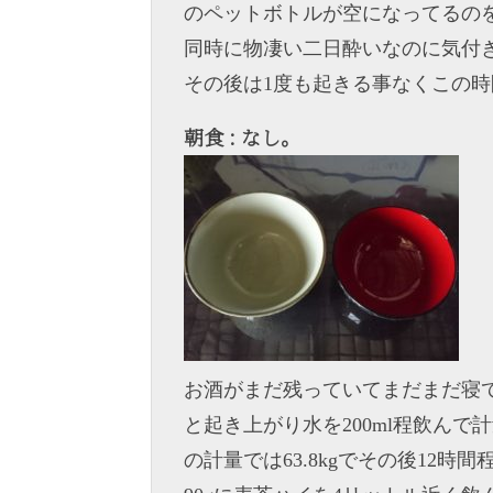
のペットボトルが空になってるのを見
同時に物凄い二日酔いなのに気付
その後は1度も起きる事なくこの
朝食 : なし。
お酒がまだ残っていてまだまだ寝
と起き上がり水を200ml程飲ん
の計量では63.8kgでその後12