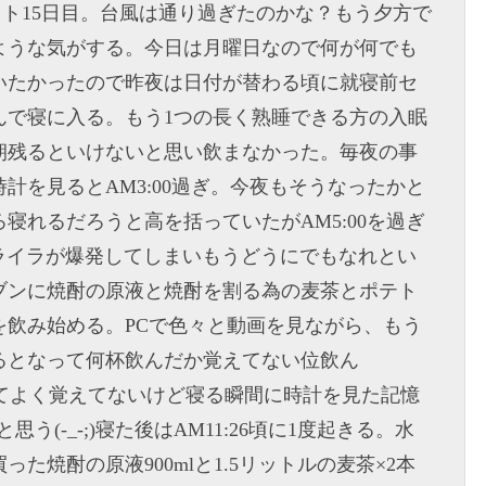
エット15日目。台風は通り過ぎたのかな？もう夕方で
ような気がする。今日は月曜日なので何が何でも
いたかったので昨夜は日付が替わる頃に就寝前セ
んで寝に入る。もう1つの長く熟睡できる方の入眠
朝残るといけないと思い飲まなかった。毎夜の事
計を見るとAM3:00過ぎ。今夜もそうなったかと
寝れるだろうと高を括っていたがAM5:00を過ぎ
でイライラが爆発してしまいもうどうにでもなれとい
ブンに焼酎の原液と焼酎を割る為の麦茶とポテト
を飲み始める。PCで色々と動画を見ながら、もう
るとなって何杯飲んだか覚えてない位飲ん
っ払ってよく覚えてないけど寝る瞬間に時計を見た記憶
思う(-_-;)寝た後はAM11:26頃に1度起きる。水
た焼酎の原液900mlと1.5リットルの麦茶×2本