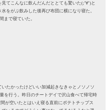
てこんなに飲んだんだととても驚いた(;’∀’)と
き水をがぶ飲みした後再び布団に横になり寝た。
時間まで寝ていた。
ていたかったけどいい加減起きなきゃとノソノソ
で計量を行う。昨日のチートデイで沢山食べて帰宅時
時間程間が空いたとはいえ寝る直前にポテトチップス