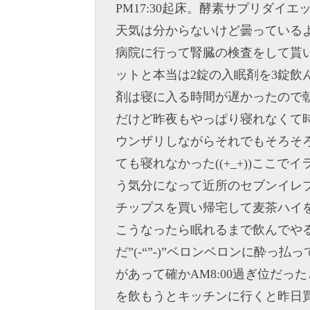
PM17:30起床。酵素サプリダイ
天気は分からないけど曇っている
病院に行って腎臓の検査をして貰
ットと本当は2錠の入眠剤を3錠飲
剤は寝に入る時間が遅かったので
だけど昨夜もやっぱり寝れなくて時
ウンザリしながらそれでもそろそろ
ても寝れなかった((+_+))ここ
う気分になって近所のセブンイレ
チップスを買い帰宅して麦茶ハイ
こうなったら眠れるまで飲んでや
だ”(-“”-)”ベロンベロンに酔
があって確かAM8:00過ぎ位だったと
を飲もうとキッチンに行くと昨日買っ