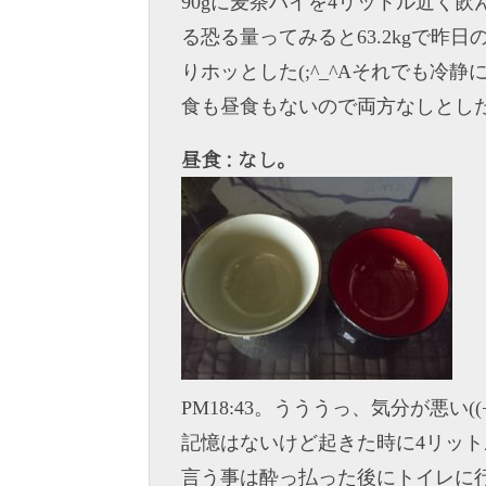
90gに麦茶ハイを4リットル近く
る恐る量ってみると63.2kgで昨日
りホッとした(;^_^Aそれでも冷静
食も昼食もないので両方なしとし
昼食 : なし。
PM18:43。うううっ、気分が悪い
記憶はないけど起きた時に4リッ
言う事は酔っ払った後にトイレに行