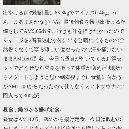
出掛ける前の朝計量は63.8kgでマイナス0.4kg。う
ん、まあまあかな(;^_^A計量後朝食を摂り出掛ける準
備をしてAM9:05出発。行きも汗を掻きたかったので
ジャージを2着着込むが外に出ると晴れてるものの全
然暑くなくて寧ろ涼しい位だったので汗を掻けない
ままAM10:01到着。今日も昼食が付いてくるお得セ
ットでどうせなら昼食を摂って体重が増えた状態か
らスタートしようと思い到着後すぐに食堂に向かう
がAM11:00からだったので仕方なくミストサウナに2
回入って300g減。
昼食 : 鶏のから揚げ定食。
昼食はAM11:05、鶏のから揚げ定食。今日は飲むの
を止めようと思ってたけど前回にも増して周りのお