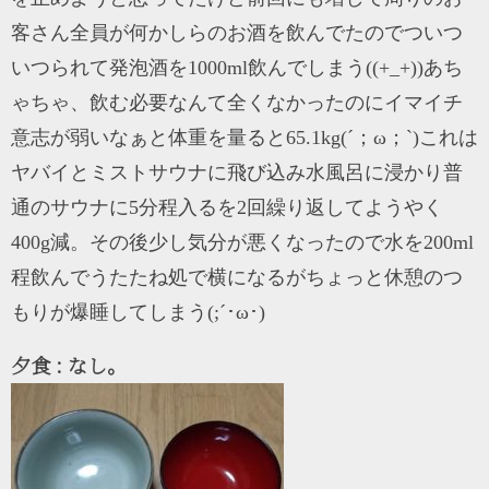
客さん全員が何かしらのお酒を飲んでたのでついつ
いつられて発泡酒を1000ml飲んでしまう((+_+))あち
ゃちゃ、飲む必要なんて全くなかったのにイマイチ
意志が弱いなぁと体重を量ると65.1kg(´；ω；`)これは
ヤバイとミストサウナに飛び込み水風呂に浸かり普
通のサウナに5分程入るを2回繰り返してようやく
400g減。その後少し気分が悪くなったので水を200ml
程飲んでうたたね処で横になるがちょっと休憩のつ
もりが爆睡してしまう(;´･ω･)
夕食 : なし。