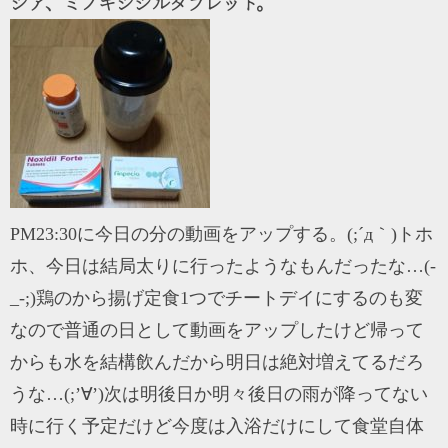
シア、ミノキシジルタブレット。
PM23:30に今日の分の動画をアップする。(;´д｀)トホ
ホ、今日は結局太りに行ったようなもんだったな…(-
_-;)鶏のから揚げ定食1つでチートデイにするのも変
なので普通の日として動画をアップしたけど帰って
からも水を結構飲んだから明日は絶対増えてるだろ
うな…(;’∀’)次は明後日か明々後日の雨が降ってない
時に行く予定だけど今度は入浴だけにして食堂自体