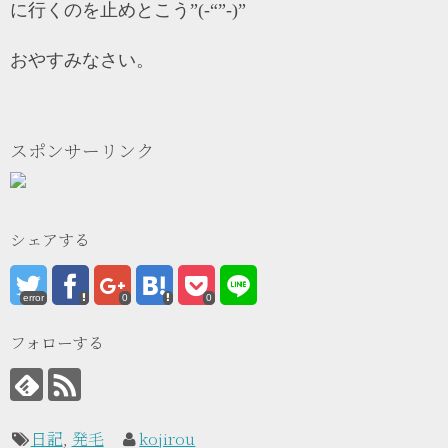
に行くのを止めとこう”(-“”-)”
おやすみなさい。
スポンサーリンク
シェアする
error
0
0
フォローする
日記
,
発毛
kojirou