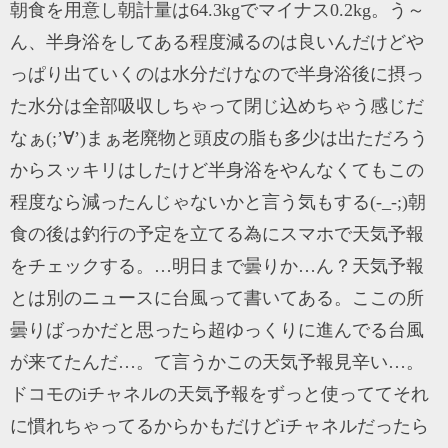
朝食を用意し朝計量は64.3kgでマイナス0.2kg。う～
ん、半身浴をしてある程度減るのは良いんだけどや
っぱり出ていくのは水分だけなので半身浴後に摂っ
た水分は全部吸収しちゃって閉じ込めちゃう感じだ
なぁ(;’∀’)まぁ老廃物と頭皮の脂も多少は出ただろう
からスッキリはしたけど半身浴をやんなくてもこの
程度なら減ったんじゃないかと言う気もする(-_-;)朝
食の後は釣行の予定を立てる為にスマホで天気予報
をチェックする。…明日まで曇りか…ん？天気予報
とは別のニュースに台風って書いてある。ここの所
曇りばっかだと思ったら超ゆっくりに進んでる台風
が来てたんだ…。て言うかこの天気予報見辛い…。
ドコモのiチャネルの天気予報をずっと使っててそれ
に慣れちゃってるからかもだけどiチャネルだったら