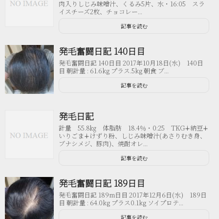
肉入りしじみ味噌汁、くるみ5片、水・16:05 スラ
イスチーズ2枚、チョコレー...
記事を読む
発毛奮闘日記 140日目
発毛奮闘日記 140日目 2017年10月18日(水) 140日
目 朝計量 : 61.6kg プラス.5kg 朝食 ブ...
記事を読む
発毛日記
計量 55.8㎏ 体脂肪 18.4％・0:25 TKG∔納豆∔
いりごま∔けずり粉、しじみ味噌汁(あさりむき身、
ブナシメジ、豚肉)、焼酎オレ...
記事を読む
発毛奮闘日記 189日目
発毛奮闘日記 189m日目 2017年12月6日(水) 189日
目 朝計量 : 64.0kg プラス0.1kg ソイプロテ...
記事を読む