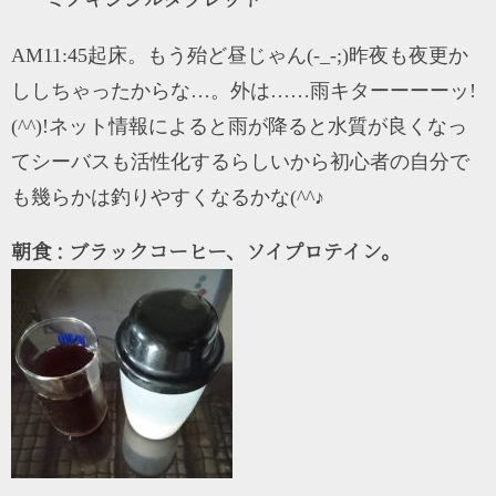
AM11:45起床。もう殆ど昼じゃん(-_-;)昨夜も夜更か
ししちゃったからな…。外は……雨キターーーーッ!
(^^)!ネット情報によると雨が降ると水質が良くなっ
てシーバスも活性化するらしいから初心者の自分で
も幾らかは釣りやすくなるかな(^^♪
朝食 : ブラックコーヒー、ソイプロテイン。