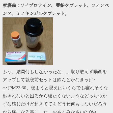
就寝前 : ソイプロテイン、亜鉛タブレット、フィンペ
シア、ミノキシジルタブレット。
ふう、結局何もしなかったな…。取り敢えず動画を
アップして就寝前セットは飲んどかなきゃ(;´･
ω･)PM23:30、寝ようと思えばいくらでも寝れそうな
起きれないと困るから寝たくないようなどっちつか
ずな感じだけど起きててもどうせ何もしないだろう
から横になる事にした。おやすみなさい(つ∀-)