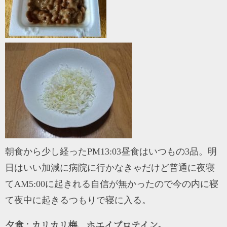
朝食から少し経ったPM13:03昼食はいつもの3品。明
日はいい加減に病院に行かなきゃだけど普通に夜寝
てAM5:00に起きれる自信が無かったので今の内に寝
て夜中に起きるつもりで寝に入る。
夕食 : カリカリ梅、ホエイプロテイン。