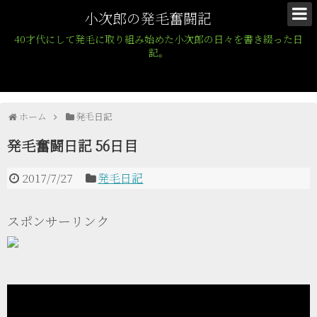
小次郎の発毛奮闘記
40才代にして発毛に取り組み始めた小次郎の日々を書き綴った日
記。
ホーム
発毛日記
発毛奮闘日記 56日目
2017/7/27
発毛日記
スポンサーリンク