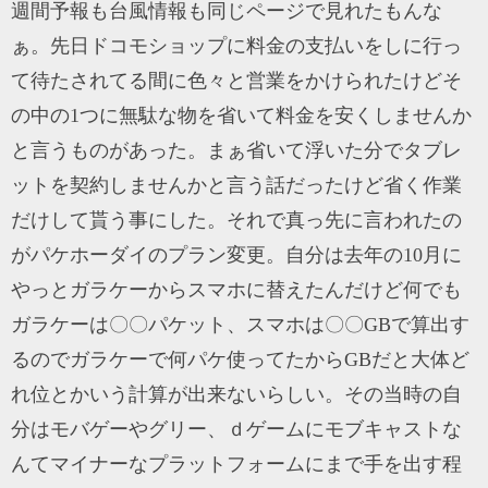
週間予報も台風情報も同じページで見れたもんな
ぁ。先日ドコモショップに料金の支払いをしに行っ
て待たされてる間に色々と営業をかけられたけどそ
の中の1つに無駄な物を省いて料金を安くしませんか
と言うものがあった。まぁ省いて浮いた分でタブレ
ットを契約しませんかと言う話だったけど省く作業
だけして貰う事にした。それで真っ先に言われたの
がパケホーダイのプラン変更。自分は去年の10月に
やっとガラケーからスマホに替えたんだけど何でも
ガラケーは〇〇パケット、スマホは〇〇GBで算出す
るのでガラケーで何パケ使ってたからGBだと大体ど
れ位とかいう計算が出来ないらしい。その当時の自
分はモバゲーやグリー、ｄゲームにモブキャストな
んてマイナーなプラットフォームにまで手を出す程