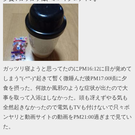
ガッツリ寝ようと思ってたのにPM16:12に目が覚めて
しまう”(-“”-)”起きて暫く微睡んだ後PM17:00頃に夕
食を摂った。何故か風邪のような症状が出たので大
事を取って入浴はしなかった。頭も冴えずやる気も
全然起きなかったので電気もTVも付けないで只々ボ
ンヤリと動画サイトの動画をPM21:00過ぎまで見てい
た。