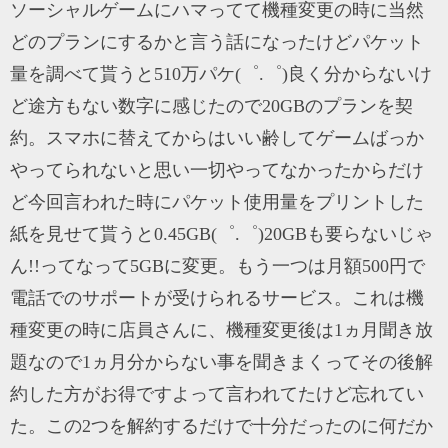
ソーシャルゲームにハマってて機種変更の時に当然
どのプランにするかと言う話になったけどパケット
量を調べて貰うと510万パケ(゜.゜)良く分からないけ
ど途方もない数字に感じたので20GBのプランを契
約。スマホに替えてからはいい齢してゲームばっか
やってられないと思い一切やってなかったからだけ
ど今回言われた時にパケット使用量をプリントした
紙を見せて貰うと0.45GB(゜.゜)20GBも要らないじゃ
ん!!ってなって5GBに変更。もう一つは月額500円で
電話でのサポートが受けられるサービス。これは機
種変更の時に店員さんに、機種変更後は1ヵ月聞き放
題なので1ヵ月分からない事を聞きまくってその後解
約した方がお得ですよって言われてたけど忘れてい
た。この2つを解約するだけで十分だったのに何だか