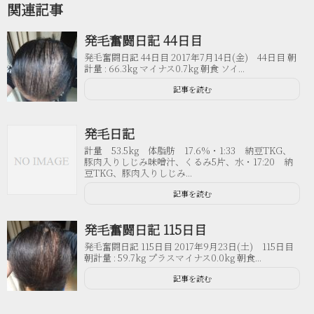
関連記事
発毛奮闘日記 44日目
発毛奮闘日記 44日目 2017年7月14日(金) 44日目 朝
計量 : 66.3kg マイナス0.7kg 朝食 ソイ...
記事を読む
発毛日記
計量 53.5kg 体脂肪 17.6%・1:33 納豆TKG、
豚肉入りしじみ味噌汁、くるみ5片、水・17:20 納
豆TKG、豚肉入りしじみ...
記事を読む
発毛奮闘日記 115日目
発毛奮闘日記 115日目 2017年9月23日(土) 115日目
朝計量 : 59.7kg プラスマイナス0.0kg 朝食...
記事を読む