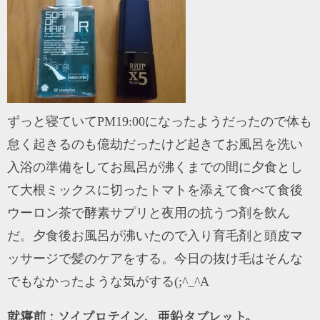
ずっと寝ていてPM19:00になったようだったので体も
怠く起きるのも億劫だったけど起きてお風呂を洗い
入浴の準備をしてお風呂が沸くまでの間に夕食とし
て大根ミックスに切ったトマトを添えて食べて食後
ウーロン茶で酵素サプリと夜用の抗うつ剤を飲ん
だ。夕食後お風呂が沸いたので入り育毛剤と頭皮マ
ッサージで髪のケアをする。今日の抜け毛はそんな
でもなかったような気がする(;^_^A
就寝前 : ソイプロテイン、亜鉛タブレット。