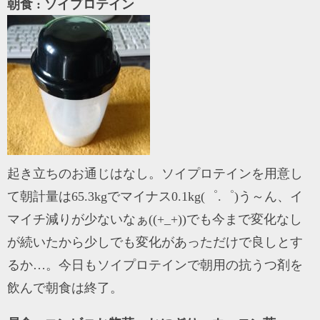
朝食 : ソイプロテイン
起き立ちのお通じはなし。ソイプロテインを用意し
て朝計量は65.3kgでマイナス0.1kg(゜.゜)う～ん、イ
マイチ減りが少ないなぁ((+_+))でも今まで変化なし
が続いたから少しでも変化があっただけで良しとす
るか…。今日もソイプロテインで朝用の抗うつ剤を
飲んで朝食は終了。