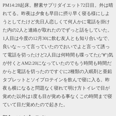
PM14:28起床。酵素サプリダイエット72日目。外は晴
れてる。昨夜は夕食も早目に摂り早く寝る様にしよ
うとしてたけど先日人恋しくて何人かに電話を掛け
た内の2人と連絡が取れたのでずっと話をしていた。
1人目は今度の12月30に飲む友人とも知り合いなで、
良いな～って言っていたのでおいでよと言って誘っ
て電話を切ったけど2人目は何時間も喋ってた(;’∀’)気
が付くとAM2:20になっていたのでもう時間も時間だ
からと電話を切ったのですぐに2種類の入眠剤と亜鉛
タブレットとソイプロテインを飲んで寝に入る。昨
夜も横になると問題なく寝れて明け方トイレで目が
覚めた以外は1度も目が覚める事なくこの時間まで寝
ていて目だ覚めたので起きた。