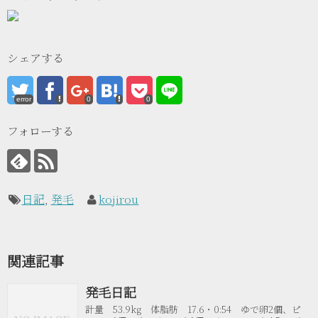
シェアする
error
0
0
フォローする
日記
,
発毛
kojirou
関連記事
発毛日記
計量 53.9kg 体脂肪 17.6・0:54 ゆで卵2個、ピ