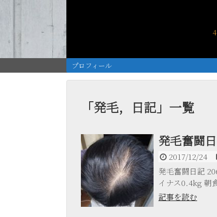
プロフィール
「
発毛，日記
」
一覧
発毛奮闘日記
2017/12/24
発毛奮闘日記 206日
イナス0.4kg 朝食 
記事を読む