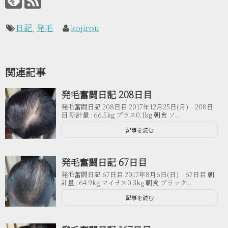
日記
,
発毛
kojirou
関連記事
発毛奮闘日記 208日目
発毛奮闘日記 208日目 2017年12月25日(月) 208日
目 朝計量 : 66.5kg プラス0.1kg 朝食 ソ...
記事を読む
発毛奮闘日記 67日目
発毛奮闘日記 67日目 2017年8月6日(日) 67日目 朝
計量 : 64.9kg マイナス0.3kg 朝食 ブラック...
記事を読む