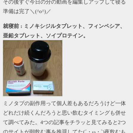
その後すぐ今日の分の動画を編集しアップして寝る
準備は完了＼(^o^)／
就寝前 : ミノキシジルタブレット、フィンペシア、
亜鉛タブレット、ソイプロテイン。
ミノタブの副作用って個人差もあるだろうけど一体
どれだけ続くんだろうと思い飲むタイミングも併せ
て調べてみた。4つの記事をチラッと見てみると2つ
のサイトが朝飲む事を推奨してた(´・ω・`)夜飲むも