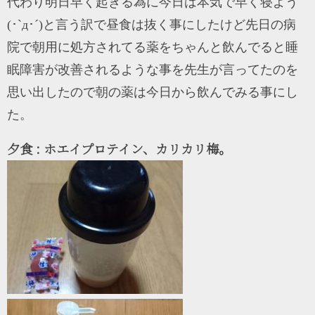
代わり明日早く起きる為に今日は本気で早く寝よう
(･`д･´)と言う訳で昼食は抜く事にしたけど先日の病
院で朝用に処方されてる薬をちゃんと飲んでると睡
眠障害が改善されるような事を先生が言ってたのを
思い出したので朝の薬は今日から飲んでみる事にし
た。
夕食 : ホエイプロテイン、カリカリ梅。