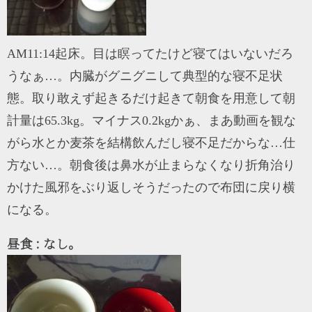
AM11:14起床。目は瞑ってたけど寝てはいないだろ
うなぁ…。内臓がグニグニして典型的な寝不足状
態。取り敢えず起きるだけ起きて朝食を用意して朝
計量は65.3kg。マイナス0.2kgかぁ、まあ動画を観な
がら水とか麦茶を結構飲んだし寝不足だからな…仕
方ない…。朝食後は鼻水が止まらなくなり折角治り
かけた風邪をぶり返しそうだったので布団に戻り横
になる。
昼食 : なし。