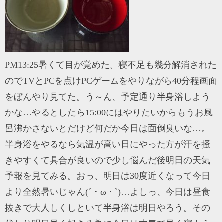
PM13:25暑くて目が覚めた。寝不足も幾分解消された
のでTVとPCを点けPCゲームをやりながら40分程画面
をぼんやり見てた。う～ん、予定通り半身浴しよう
かな…やるとしたら15:00にはやりたいからもうお風
呂沸かさないとだけど何だか今日は面倒臭いな…。
半身浴をやるなら気温が高い日にやった方が汗を掻
きやすくて具合が良いので少し悩んだ後明日の天気
予報を見てみる。おっ、明日は30度近くなって今日
より全然暑いじゃん(´・ω・`)…よしっ、今日は昼食
抜きで大人しくしといて半身浴は明日やろう。その