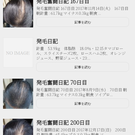
発毛奮闘日記 167日目
発毛奮闘日記 167日目 2017年11月14日(火) 167日目
朝計量 : 61.7kg マイナス0.3kg 朝食 ...
記事を読む
発毛日記
計量 53.9kg 体脂肪 18.0％・12:15タマゴロー
ル、スライスチーズ2枚、ロースハム2枚、オレンジ
ジュース、野菜ジュース・23:...
記事を読む
発毛奮闘日記 70日目
発毛奮闘日記 70日目 2017年8月9日(水) 70日目 朝
計量 : 63.7kg マイナス0.3kg 朝食 ソイプロ...
記事を読む
発毛奮闘日記 200日目
発毛奮闘日記 200日目 2017年12月17日(日) 200日
目 朝計量 : 65.4kg プラス0.3kg 朝食 ソ...